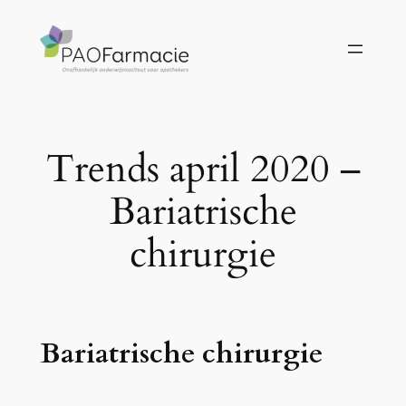
Ga
naar
de
inhoud
Trends april 2020 –
Bariatrische
chirurgie
Bariatrische chirurgie