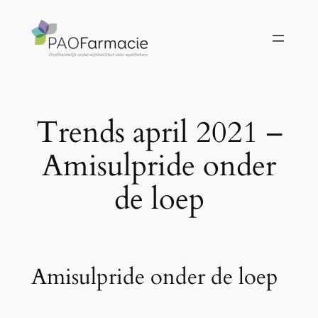
Ga
naar
de
inhoud
Trends april 2021 –
Amisulpride onder
de loep
Amisulpride onder de loep