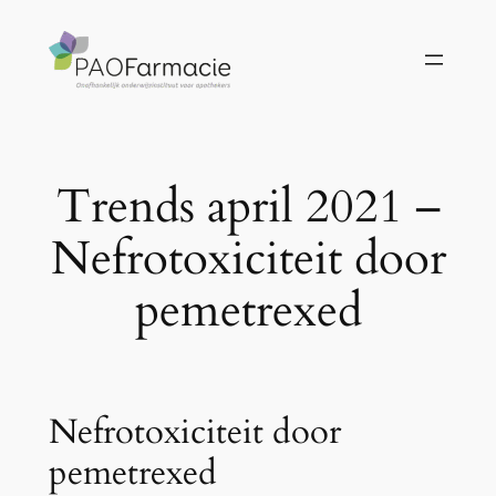
Ga
naar
de
inhoud
Trends april 2021 –
Nefrotoxiciteit door
pemetrexed
Nefrotoxiciteit door
pemetrexed