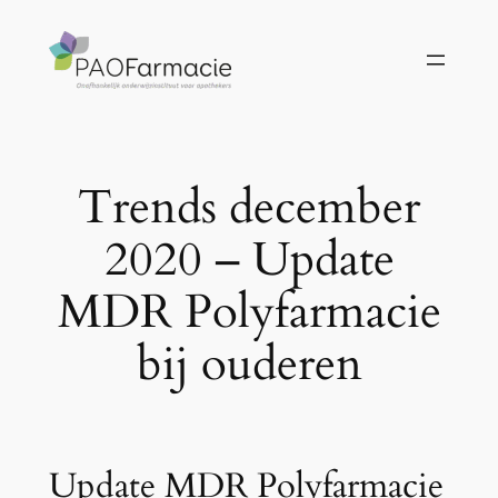
Ga
naar
de
inhoud
Trends december
2020 – Update
MDR Polyfarmacie
bij ouderen
Update MDR Polyfarmacie