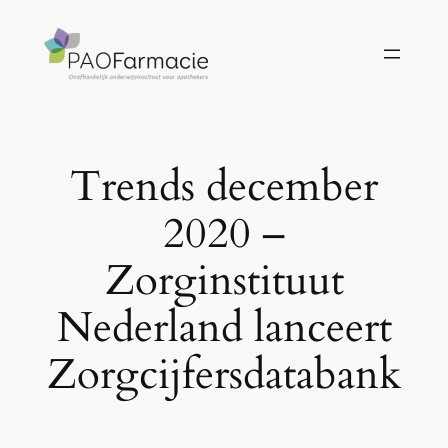
Ga
naar
de
inhoud
Trends december
2020 –
Zorginstituut
Nederland lanceert
Zorgcijfersdatabank