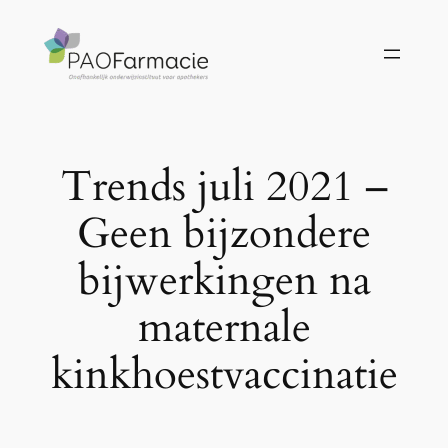
Ga
naar
de
inhoud
Trends juli 2021 –
Geen bijzondere
bijwerkingen na
maternale
kinkhoestvaccinatie