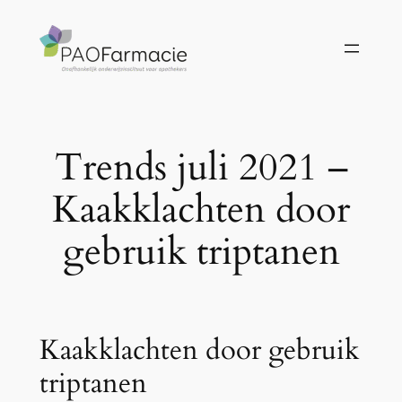
Ga
naar
de
inhoud
Trends juli 2021 –
Kaakklachten door
gebruik triptanen
Kaakklachten door gebruik
triptanen