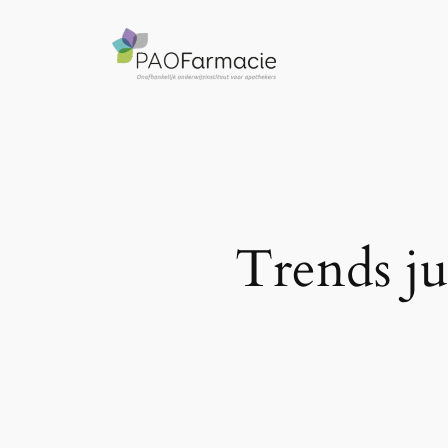
Ga
naar
de
inhoud
Trends ju