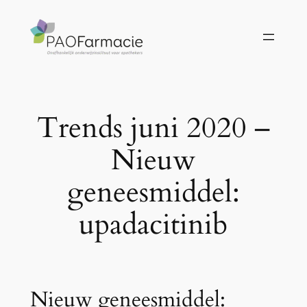
Ga
naar
de
inhoud
Trends juni 2020 –
Nieuw
geneesmiddel:
upadacitinib
Nieuw geneesmiddel: