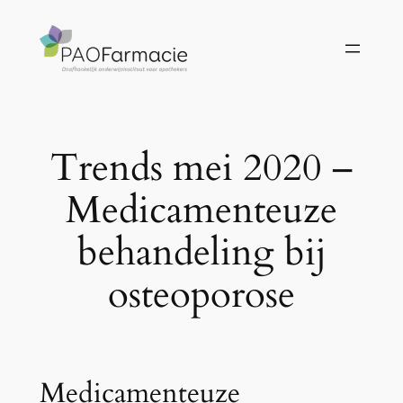
Ga
naar
de
inhoud
Trends mei 2020 –
Medicamenteuze
behandeling bij
osteoporose
Medicamenteuze