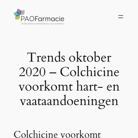
Ga
naar
de
inhoud
Trends oktober
2020 – Colchicine
voorkomt hart- en
vaataandoeningen
Colchicine voorkomt