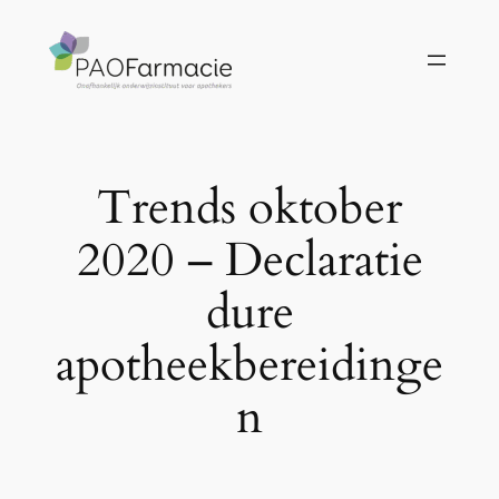
Ga
naar
de
inhoud
Trends oktober
2020 – Declaratie
dure
apotheekbereidinge
n