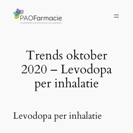
Ga
naar
de
inhoud
Trends oktober
2020 – Levodopa
per inhalatie
Levodopa per inhalatie