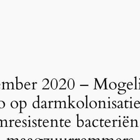
ember 2020 – Mogel
co op darmkolonisati
mresistente bacteriën