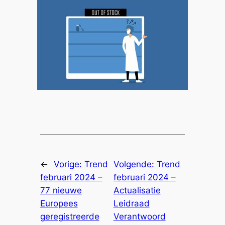
←
Vorige:
Trend
Volgende:
Trend
februari 2024 –
februari 2024 –
77 nieuwe
Actualisatie
Europees
Leidraad
geregistreerde
Verantwoord