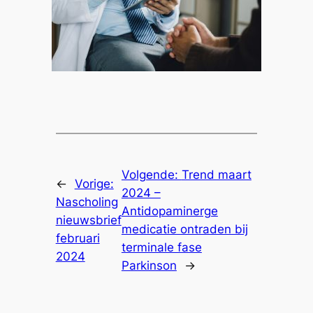
Volgende:
Trend maart
←
Vorige:
2024 –
Nascholing
Antidopaminerge
nieuwsbrief
medicatie ontraden bij
februari
terminale fase
2024
Parkinson
→