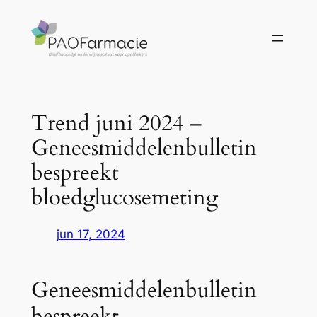
Ga
naar
de
inhoud
Trend juni 2024 –
Geneesmiddelenbulletin
bespreekt
bloedglucosemeting
jun 17, 2024
Geneesmiddelenbulletin
bespreekt