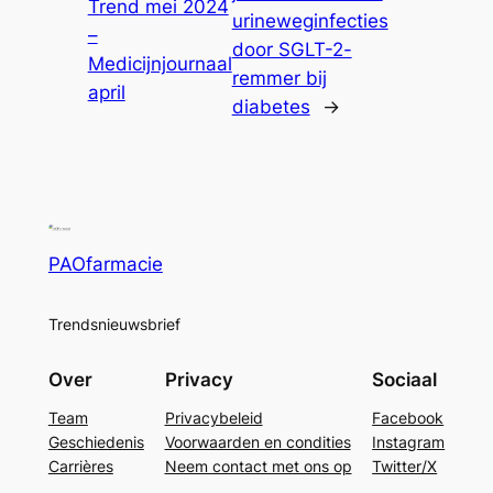
Trend mei 2024
urineweginfecties
–
door SGLT-2-
Medicijnjournaal
remmer bij
april
diabetes
→
PAOfarmacie
Trendsnieuwsbrief
Over
Privacy
Sociaal
Team
Privacybeleid
Facebook
Geschiedenis
Voorwaarden en condities
Instagram
Carrières
Neem contact met ons op
Twitter/X