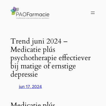
Ga
naar
de
inhoud
Trend juni 2024 –
Medicatie plús
psychotherapie effectiever
bij matige of ernstige
depressie
jun 17, 2024
Medicatie plús