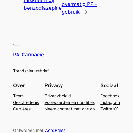
miskraam bij
overmatig PPI-
benzodiazepine
gebruik
→
PAOfarmacie
Trendsnieuwsbrief
Over
Privacy
Sociaal
Team
Privacybeleid
Facebook
Geschiedenis
Voorwaarden en condities
Instagram
Carrières
Neem contact met ons op
Twitter/X
Ontworpen met
WordPress