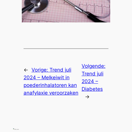
Volgende:
←
Vorige:
Trend juli
Trend juli
2024 – Melkeiwit in
2024 –
poederinhalatoren kan
Diabetes
anafylaxie veroorzaken
→