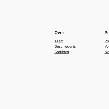
Over
Pr
Team
Pr
Geschiedenis
Vo
Carrières
Ne