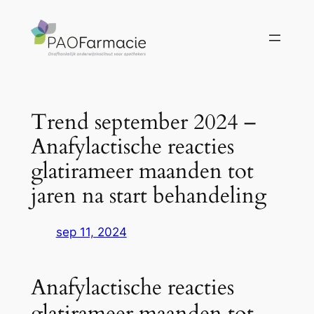
Ga
naar
de
inhoud
Trend september 2024 –
Anafylactische reacties
glatirameer maanden tot
jaren na start behandeling
sep 11, 2024
Anafylactische reacties
glatirameer maanden tot