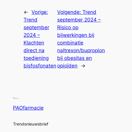
←
Vorige:
Volgende:
Trend
Trend
september 2024 –
september
Risico op
2024 –
bijwerkingen bij
Klachten
combinatie
direct na
naltrexon/bupropion
toediening
bij obesitas en
bisfosfonaten
opioïden
→
PAOfarmacie
Trendsnieuwsbrief