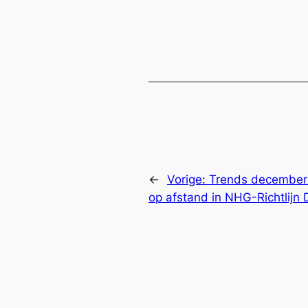
←
Vorige:
Trends december 
op afstand in NHG-Richtlijn