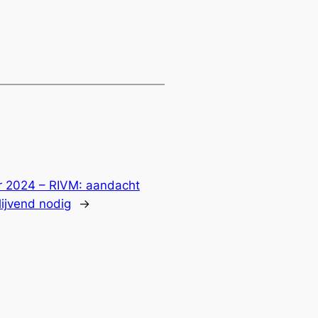
 2024 – RIVM: aandacht
lijvend nodig
→