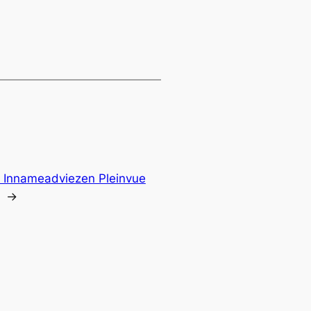
– Innameadviezen Pleinvue
→